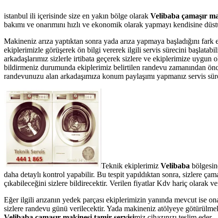
istanbul ili içerisinde size en yakın bölge olarak
Velibaba çamaşır mak
bakımı ve onarımını hızlı ve ekonomik olarak yapmayı kendisine düstur
Makineniz arıza yaptıktan sonra yada arıza yapmaya başladığını fark 
ekiplerimizle görüşerek ön bilgi vererek ilgili servis sürecini başlata
arkadaşlarımız sizlerle irtibata geçerek sizlere ve ekiplerimize uygun 
bildirmeniz durumunda ekiplerimiz belirtilen randevu zamanından önce te
randevunuzu alan arkadaşımıza konum paylaşımı yapmanız servis süresin
Teknik ekiplerimiz
Velibaba
bölgesin
daha detaylı kontrol yapabilir. Bu tespit yapıldıktan sonra, sizlere ç
çıkabileceğini sizlere bildirecektir. Verilen fiyatlar Kdv hariç olarak
Eğer ilgili arızanın yedek parçası ekiplerimizin yanında mevcut ise on
sizlere randevu günü verilecektir. Yada makineniz atölyeye götürülmek 
Velibaba çamaşır makinesi tamir servisi
miz cihazınızı teslim eder.