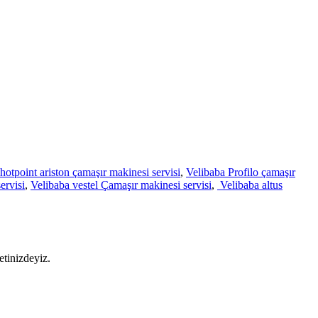
hotpoint ariston çamaşır makinesi servisi
,
Velibaba Profilo çamaşır
ervisi
,
Velibaba vestel Çamaşır makinesi servisi
,
Velibaba altus
etinizdeyiz.