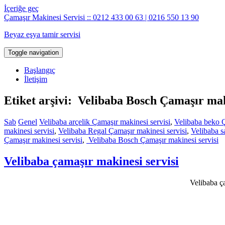
İçeriğe geç
Çamaşır Makinesi Servisi :: 0212 433 00 63 | 0216 550 13 90
Beyaz eşya tamir servisi
Toggle navigation
Başlangıç
İletişim
Etiket arşivi: Velibaba Bosch Çamaşır mak
Sab
Genel
Velibaba arçelik Çamaşır makinesi servisi
,
Velibaba beko Ç
makinesi servisi
,
Velibaba Regal Çamaşır makinesi servisi
,
Velibaba s
Çamaşır makinesi servisi
,
Velibaba Bosch Çamaşır makinesi servisi
Velibaba çamaşır makinesi servisi
Velibaba ça