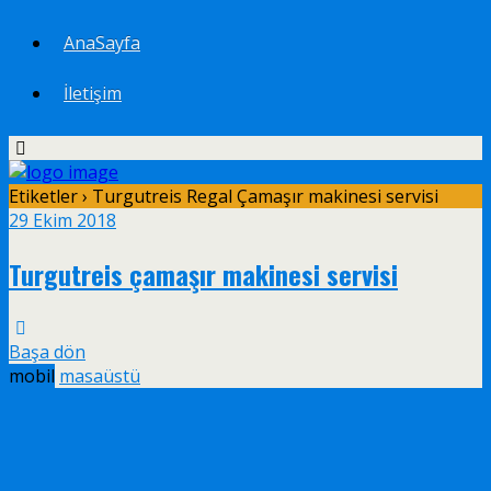
AnaSayfa
İletişim
Etiketler › Turgutreis Regal Çamaşır makinesi servisi
29 Ekim 2018
Turgutreis çamaşır makinesi servisi
Başa dön
mobil
masaüstü