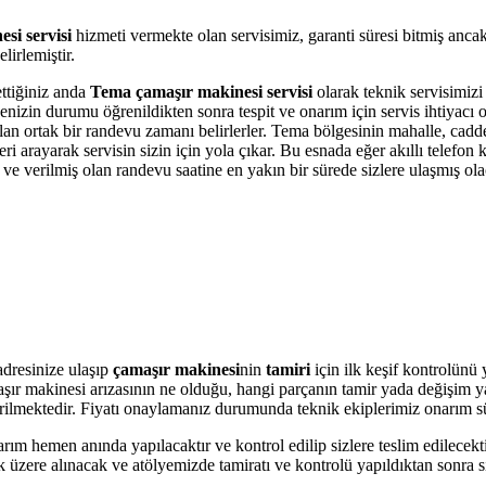
si servisi
hizmeti vermekte olan servisimiz, garanti süresi bitmiş anca
irlemiştir.
ettiğiniz anda
Tema çamaşır makinesi servisi
olarak teknik servisimizi 
kinenizin durumu öğrenildikten sonra tespit ve onarım için servis ihtiyac
 olan ortak bir randevu zamanı belirlerler. Tema bölgesinin mahalle, cadd
i arayarak servisin sizin için yola çıkar. Bu esnada eğer akıllı telefon
e verilmiş olan randevu saatine en yakın bir sürede sizlere ulaşmış ola
dresinize ulaşıp
çamaşır makinesi
nin
tamiri
için ilk keşif kontrolünü
amaşır makinesi arızasının ne olduğu, hangi parçanın tamir yada değişim 
 verilmektedir. Fiyatı onaylamanız durumunda teknik ekiplerimiz onarım s
arım hemen anında yapılacaktır ve kontrol edilip sizlere teslim edilecek
 üzere alınacak ve atölyemizde tamiratı ve kontrolü yapıldıktan sonra si