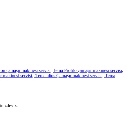
ton çamaşır makinesi servisi
,
Tema Profilo çamaşır makinesi servisi
,
 makinesi servisi
,
Tema altus Çamaşır makinesi servisi
,
Tema
inizdeyiz.