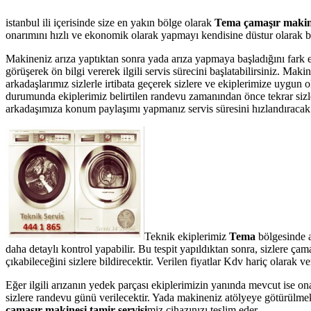
istanbul ili içerisinde size en yakın bölge olarak
Tema çamaşır makine
onarımını hızlı ve ekonomik olarak yapmayı kendisine düstur olarak bel
Makineniz arıza yaptıktan sonra yada arıza yapmaya başladığını fark 
görüşerek ön bilgi vererek ilgili servis sürecini başlatabilirsiniz. Ma
arkadaşlarımız sizlerle irtibata geçerek sizlere ve ekiplerimize uygun
durumunda ekiplerimiz belirtilen randevu zamanından önce tekrar sizler
arkadaşımıza konum paylaşımı yapmanız servis süresini hızlandıracak v
Teknik ekiplerimiz
Tema
bölgesinde a
daha detaylı kontrol yapabilir. Bu tespit yapıldıktan sonra, sizlere ç
çıkabileceğini sizlere bildirecektir. Verilen fiyatlar Kdv hariç olarak
Eğer ilgili arızanın yedek parçası ekiplerimizin yanında mevcut ise on
sizlere randevu günü verilecektir. Yada makineniz atölyeye götürülmek
çamaşır makinesi tamir servisi
miz cihazınızı teslim eder.