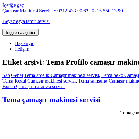
İçeriğe geç
Çamaşır Makinesi Servisi :: 0212 433 00 63 | 0216 550 13 90
Beyaz eşya tamir servisi
Toggle navigation
Başlangıç
İletişim
Etiket arşivi: Tema Profilo çamaşır makine
Sab
Genel
Tema arçelik Çamaşır makinesi servisi
,
Tema beko Çamaşır
Tema Regal Çamaşır makinesi servisi
,
Tema samsung Çamaşır makines
Bosch Çamaşır makinesi servisi
Tema çamaşır makinesi servisi
Tema çama