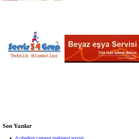
Son Yazılar
Acıbadem çamaşır makinesi servisi