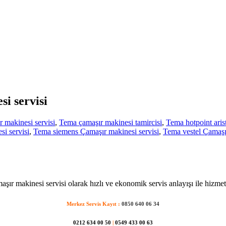
si servisi
 makinesi servisi
,
Tema çamaşır makinesi tamircisi
,
Tema hotpoint aris
i servisi
,
Tema siemens Çamaşır makinesi servisi
,
Tema vestel Çamaşır
şır makinesi servisi olarak hızlı ve ekonomik servis anlayışı ile hizmet
Merkez Servis Kayıt :
0850 640 06 34
0212 634 00 50
|
0549 433 00 63