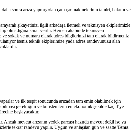
k daha sonra arıza yapmış olan çamaşır makinelerinin tamiri, bakımı ve
arayarak şikayetinizi ilgili arkadaşa iletmeli ve teknisyen ekiplerimizle
ı olup olmadığına karar verilir. Hemen akabinde teknisyen
e ve sokak ve numara olarak adres bilgilerinizi tam olarak bildirmeniz
 kulanıyor iseniz teknik ekiplerimize yada adres randevunuzu alan
caklardır.
 yaparlar ve ilk tespit sonucunda arızadan tam emin olabilmek için
yapılması gerektiğini ve bu işlemlerin en ekonomik şekilde kaç tl’ye
ürecine başlayacaktır.
tir. Ancak mevcut arızanın yedek parçası hazırda mevcut değil ise ya
zlerle tekrar randevu yapılır. Uygun ve anlaşılan gün ve saatte
Tema