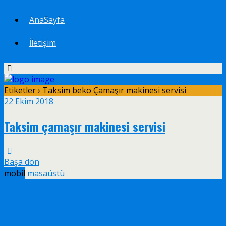
AnaSayfa
İletişim
Etiketler › Taksim beko Çamaşır makinesi servisi
22 Ekim 2018
Taksim çamaşır makinesi servisi
Başa dön
mobil
masaüstü