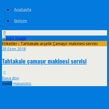
AnaSayfa
İletişim
Etiketler › Tahtakale arçelik Çamaşır makinesi servisi
28 Ekim 2018
Tahtakale çamaşır makinesi servisi
Başa dön
mobil
masaüstü