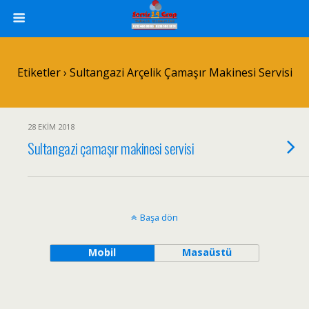
Etiketler › Sultangazi Arçelik Çamaşır Makinesi Servisi
28 EKIM 2018
Sultangazi çamaşır makinesi servisi
Başa dön
Mobil
Masaüstü