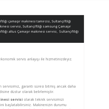
ftliği çamaşır makinesi tamircisi
,
Sultançiftliği
kinesi servisi
,
Sultançiftliği samsung Çamaşır
ftliği altus Çamaşır makinesi servisi
,
Sultançiftliği
 ekonomik servis anlayışı ile hizmetinizdeyiz.
 servisimiz, garanti süresi bitmiş ancak daha
sine düstur olarak belirlemiştir.
inesi servisi
olarak teknik servisimizi
ecini başlatabilirsiniz. Makinenizin durumu