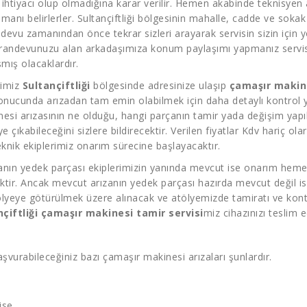
 ihtiyacı olup olmadığına karar verilir. Hemen akabinde teknisyen a
anı belirlerler. Sultançiftliği bölgesinin mahalle, cadde ve sokak
devu zamanından önce tekrar sizleri arayarak servisin sizin için yo
s randevunuzu alan arkadaşımıza konum paylaşımı yapmanız servis 
mış olacaklardır.
rimiz
Sultançiftliği
bölgesinde adresinize ulaşıp
çamaşır makin
sonucunda arızadan tam emin olabilmek için daha detaylı kontrol ya
esi arızasının ne olduğu, hangi parçanın tamir yada değişim yapı
’ye çıkabileceğini sizlere bildirecektir. Verilen fiyatlar Kdv hariç o
nik ekiplerimiz onarım sürecine başlayacaktır.
ızanın yedek parçası ekiplerimizin yanında mevcut ise onarım hemen
ektir. Ancak mevcut arızanın yedek parçası hazırda mevcut değil is
lyeye götürülmek üzere alınacak ve atölyemizde tamiratı ve kontr
nçiftliği çamaşır makinesi tamir servisi
miz cihazınızı teslim e
şvurabileceğiniz bazı çamaşır makinesi arızaları şunlardır.
ise