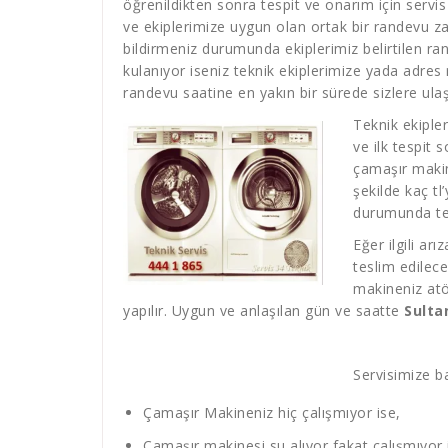
öğrenildikten sonra tespit ve onarım için servis
ve ekiplerimize uygun olan ortak bir randevu zam
bildirmeniz durumunda ekiplerimiz belirtilen ran
kulanıyor iseniz teknik ekiplerimize yada adre
randevu saatine en yakın bir sürede sizlere ulaş
Teknik ekiple
ve ilk tespit 
çamaşır makin
şekilde kaç tl
durumunda tek
Eğer ilgili ar
teslim edilec
makineniz atö
yapılır. Uygun ve anlaşılan gün ve saatte
Sulta
Servisimize ba
Çamaşır Makineniz hiç çalışmıyor ise,
Çamaşır makinesi su alıyor fakat çalışmıyor 