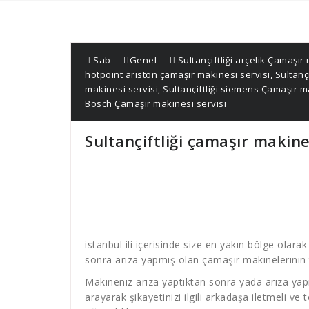
Sab
Genel
Sultançiftliği arçelik Çamaşır
hotpoint ariston çamaşır makinesi servisi
,
Sultançi
makinesi servisi
,
Sultançiftliği siemens Çamaşır m
Bosch Çamaşır makinesi servisi
Sultançiftliği çamaşır makine
istanbul ili içerisinde size en yakın bölge olara
sonra arıza yapmış olan çamaşır makinelerinin t
Makineniz arıza yaptıktan sonra yada arıza yap
arayarak şikayetinizi ilgili arkadaşa iletmeli ve