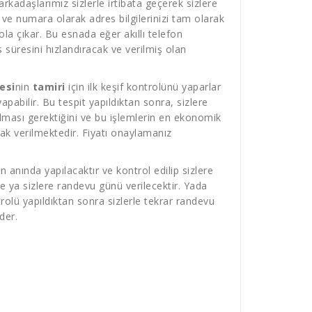
rkadaşlarımız sizlerle irtibata geçerek sizlere
 ve numara olarak adres bilgilerinizi tam olarak
la çıkar. Bu esnada eğer akıllı telefon
süresini hızlandıracak ve verilmiş olan
esi
nin
tamiri
için ilk keşif kontrolünü yaparlar
pabilir. Bu tespit yapıldıktan sonra, sizlere
lması gerektiğini ve bu işlemlerin en ekonomik
larak verilmektedir. Fiyatı onaylamanız
 anında yapılacaktır ve kontrol edilip sizlere
e ya sizlere randevu günü verilecektir. Yada
olü yapıldıktan sonra sizlerle tekrar randevu
der.