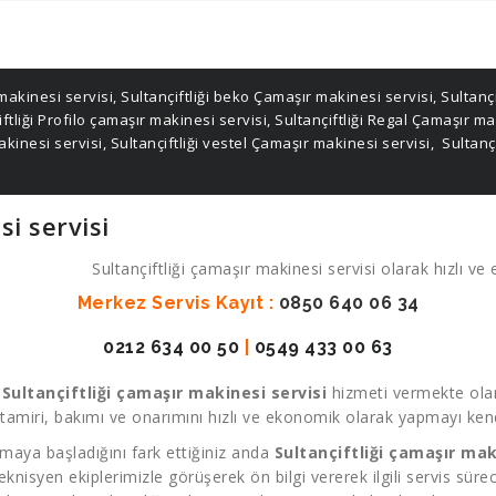
 makinesi servisi
,
Sultançiftliği beko Çamaşır makinesi servisi
,
Sultançi
ftliği Profilo çamaşır makinesi servisi
,
Sultançiftliği Regal Çamaşır ma
akinesi servisi
,
Sultançiftliği vestel Çamaşır makinesi servisi
,
Sultançi
si servisi
Sultançiftliği çamaşır makinesi servisi olarak hızlı ve
Merkez Servis Kayıt :
0850 640 06 34
0212 634 00 50
|
0549 433 00 63
k
Sultançiftliği çamaşır makinesi servisi
hizmeti vermekte olan
amiri, bakımı ve onarımını hızlı ve ekonomik olarak yapmayı kendi
maya başladığını fark ettiğiniz anda
Sultançiftliği çamaşır mak
 teknisyen ekiplerimizle görüşerek ön bilgi vererek ilgili servis sür