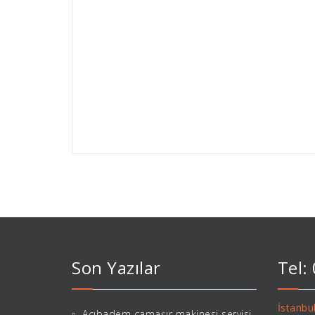
Son Yazılar
Tel:
İstanbul
Acıbadem çamaşır makinesi servisi