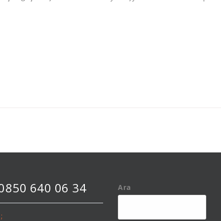
 0850 640 06 34
Ara
;