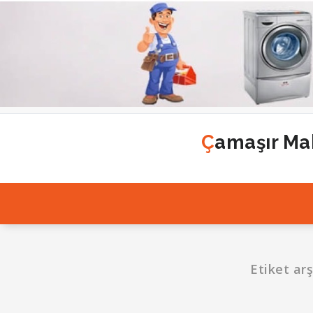
İçeriğe
geç
Çamaşır Mak
Etiket arş