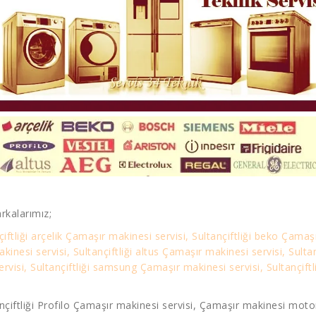
rkalarımız;
çiftliği arçelik Çamaşır makinesi servisi, Sultançiftliği beko Çamaşı
akinesi servisi, Sultançiftliği altus Çamaşır makinesi servisi, Sul
ervisi, Sultançiftliği samsung Çamaşır makinesi servisi, Sultançift
nçiftliği Profilo Çamaşır makinesi servisi, Çamaşır makinesi motor –