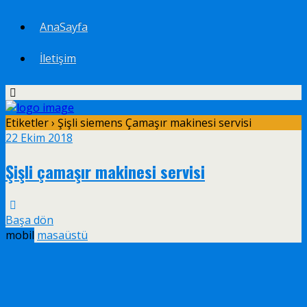
AnaSayfa
İletişim
Etiketler › Şişli siemens Çamaşır makinesi servisi
22 Ekim 2018
Şişli çamaşır makinesi servisi
Başa dön
mobil
masaüstü