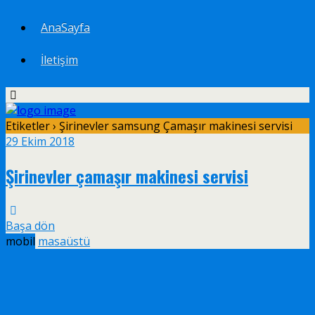
AnaSayfa
İletişim
Etiketler › Şirinevler samsung Çamaşır makinesi servisi
29 Ekim 2018
Şirinevler çamaşır makinesi servisi
Başa dön
mobil
masaüstü