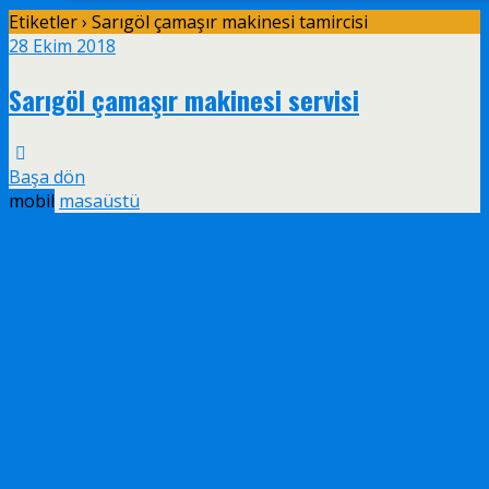
Etiketler › Sarıgöl çamaşır makinesi tamircisi
28 Ekim 2018
Sarıgöl çamaşır makinesi servisi
Başa dön
mobil
masaüstü