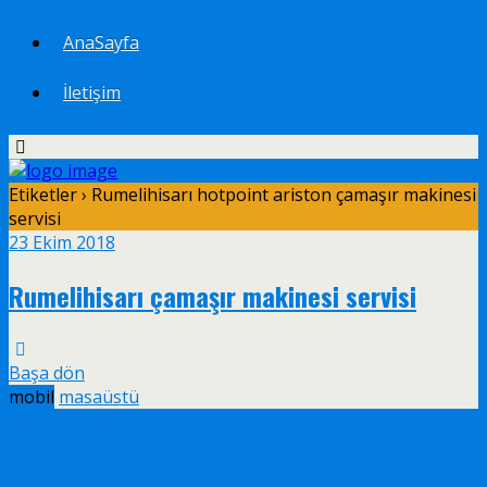
AnaSayfa
İletişim
Etiketler › Rumelihisarı hotpoint ariston çamaşır makinesi
servisi
23 Ekim 2018
Rumelihisarı çamaşır makinesi servisi
Başa dön
mobil
masaüstü