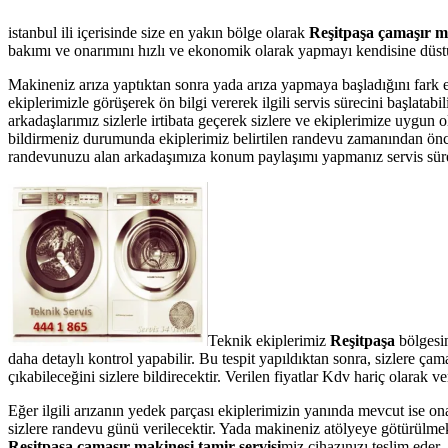
istanbul ili içerisinde size en yakın bölge olarak
Reşitpaşa çamaşır ma
bakımı ve onarımını hızlı ve ekonomik olarak yapmayı kendisine düstur
Makineniz arıza yaptıktan sonra yada arıza yapmaya başladığını fark 
ekiplerimizle görüşerek ön bilgi vererek ilgili servis sürecini başlata
arkadaşlarımız sizlerle irtibata geçerek sizlere ve ekiplerimize uygun 
bildirmeniz durumunda ekiplerimiz belirtilen randevu zamanından önce te
randevunuzu alan arkadaşımıza konum paylaşımı yapmanız servis süresin
Teknik ekiplerimiz
Reşitpaşa
bölgesin
daha detaylı kontrol yapabilir. Bu tespit yapıldıktan sonra, sizlere ç
çıkabileceğini sizlere bildirecektir. Verilen fiyatlar Kdv hariç olarak
Eğer ilgili arızanın yedek parçası ekiplerimizin yanında mevcut ise on
sizlere randevu günü verilecektir. Yada makineniz atölyeye götürülmek 
Reşitpaşa çamaşır makinesi tamir servisi
miz cihazınızı teslim eder.