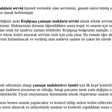
kinesi servisi
hizmeti vermekte olan servisimiz, garanti süresi bitmiş 
 olarak belirlemiştir.
ettiğiniz anda
Reşitpaşa çamaşır makinesi servisi
olarak teknik servisi
bilirsiniz. Makinenizin durumu öğrenildikten sonra tespit ve onarım için 
olan ortak bir randevu zamanı belirlerler. Reşitpaşa bölgesinin mahalle,
krar sizleri arayarak servisin sizin için yola çıkar. Bu esnada eğer akı
i hızlandıracak ve verilmiş olan randevu saatine en yakın bir sürede s
de adresinize ulaşıp
çamaşır makinesi
nin
tamiri
için ilk keşif kontro
amaşır makinesi arızasının ne olduğu, hangi parçanın tamir yada değişim 
 verilmektedir. Fiyatı onaylamanız durumunda teknik ekiplerimiz onarım s
arım hemen anında yapılacaktır ve kontrol edilip sizlere teslim edilecek
üzere alınacak ve atölyemizde tamiratı ve kontrolü yapıldıktan sonra si