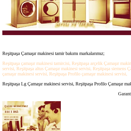
Reşitpaşa Çamaşır makinesi tamir bakımı markalarımız;
Reşitpaşa çamaşır makinesi tamircisi, Reşitpaşa arçelik Çamaşır makin
servisi, Reşitpaşa altus Çamaşır makinesi servisi, Reşitpaşa siemens 
çamaşır makinesi servisi, Reşitpaşa Profilo çamaşır makinesi servisi,
Reşitpaşa Lg Çamaşır makinesi servisi, Reşitpaşa Profilo Çamaşır maki
Garanti