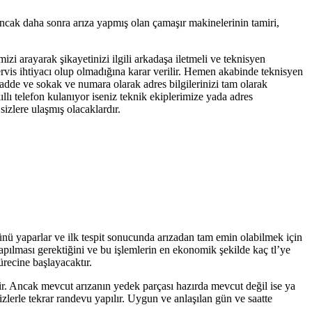
ancak daha sonra arıza yapmış olan çamaşır makinelerinin tamiri,
mizi arayarak şikayetinizi ilgili arkadaşa iletmeli ve teknisyen
servis ihtiyacı olup olmadığına karar verilir. Hemen akabinde teknisyen
 cadde ve sokak ve numara olarak adres bilgilerinizi tam olarak
llı telefon kulanıyor iseniz teknik ekiplerimize yada adres
izlere ulaşmış olacaklardır.
lünü yaparlar ve ilk tespit sonucunda arızadan tam emin olabilmek için
yapılması gerektiğini ve bu işlemlerin en ekonomik şekilde kaç tl’ye
ürecine başlayacaktır.
tir. Ancak mevcut arızanın yedek parçası hazırda mevcut değil ise ya
zlerle tekrar randevu yapılır. Uygun ve anlaşılan gün ve saatte