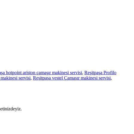
şa hotpoint ariston çamaşır makinesi servisi
,
Reşitpaşa Profilo
makinesi servisi
,
Reşitpaşa vestel Çamaşır makinesi servisi
,
etinizdeyiz.