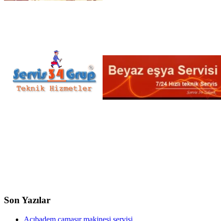
Son Yazılar
Acıbadem çamaşır makinesi servisi