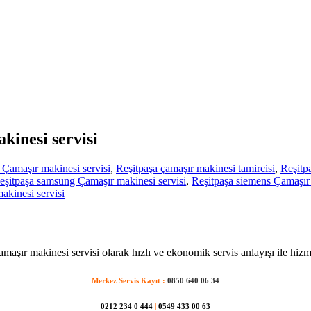
kinesi servisi
 Çamaşır makinesi servisi
,
Reşitpaşa çamaşır makinesi tamircisi
,
Reşitpa
eşitpaşa samsung Çamaşır makinesi servisi
,
Reşitpaşa siemens Çamaşır 
kinesi servisi
amaşır makinesi servisi olarak hızlı ve ekonomik servis anlayışı ile hizm
Merkez Servis Kayıt :
0850 640 06 34
0212 234 0 444
|
0549 433 00 63