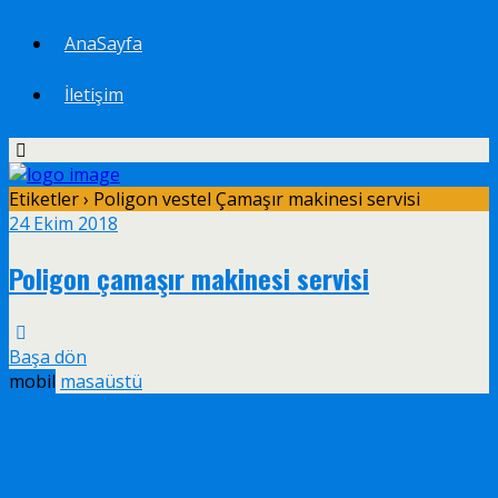
AnaSayfa
İletişim
Etiketler › Poligon vestel Çamaşır makinesi servisi
24 Ekim 2018
Poligon çamaşır makinesi servisi
Başa dön
mobil
masaüstü