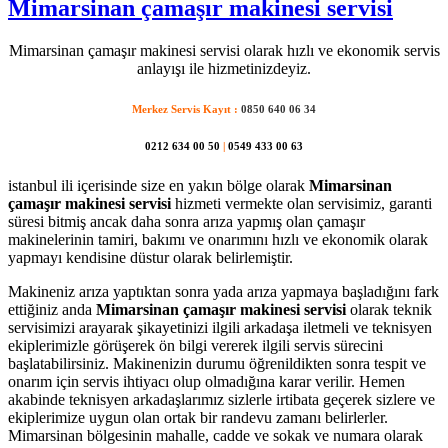
Mimarsinan çamaşır makinesi servisi
Mimarsinan çamaşır makinesi servisi olarak hızlı ve ekonomik servis
anlayışı ile hizmetinizdeyiz.
Merkez Servis Kayıt :
0850 640 06 34
0212 634 00 50
|
0549 433 00 63
istanbul ili içerisinde size en yakın bölge olarak
Mimarsinan
çamaşır makinesi servisi
hizmeti vermekte olan servisimiz, garanti
süresi bitmiş ancak daha sonra arıza yapmış olan çamaşır
makinelerinin tamiri, bakımı ve onarımını hızlı ve ekonomik olarak
yapmayı kendisine düstur olarak belirlemiştir.
Makineniz arıza yaptıktan sonra yada arıza yapmaya başladığını fark
ettiğiniz anda
Mimarsinan çamaşır makinesi servisi
olarak teknik
servisimizi arayarak şikayetinizi ilgili arkadaşa iletmeli ve teknisyen
ekiplerimizle görüşerek ön bilgi vererek ilgili servis sürecini
başlatabilirsiniz. Makinenizin durumu öğrenildikten sonra tespit ve
onarım için servis ihtiyacı olup olmadığına karar verilir. Hemen
akabinde teknisyen arkadaşlarımız sizlerle irtibata geçerek sizlere ve
ekiplerimize uygun olan ortak bir randevu zamanı belirlerler.
Mimarsinan bölgesinin mahalle, cadde ve sokak ve numara olarak