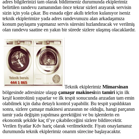
adres bilgilerinizi tam olarak bildirmeniz durumunda ekiplerimiz
belirtilen randevu zamanından önce tekrar sizleri arayarak servisin
sizin için yola çıkar. Bu esnada eğer akıllı telefon kulanıyor iseniz
teknik ekiplerimize yada adres randevunuzu alan arkadaşımıza
konum paylaşımı yapmanız servis süresini hızlandıracak ve verilmiş
olan randevu saatine en yakın bir sürede sizlere ulaşmış olacaklardır.
Teknik ekiplerimiz
Mimarsinan
bölgesinde adresinize ulaşıp
çamaşır makinesi
nin
tamiri
için ilk
keşif kontrolünü yaparlar ve ilk tespit sonucunda arızadan tam emin
olabilmek için daha detaylı kontrol yapabilir. Bu tespit yapıldıktan
sonra, sizlere çamaşır makinesi arızasının ne olduğu, hangi parçanın
tamir yada değişim yapılması gerektiğini ve bu işlemlerin en
ekonomik şekilde kaç tl’ye çıkabileceğini sizlere bildirecektir.
Verilen fiyatlar Kdv hariç olarak verilmektedir. Fiyatı onaylamanız
durumunda teknik ekiplerimiz onarım sürecine başlayacaktır.