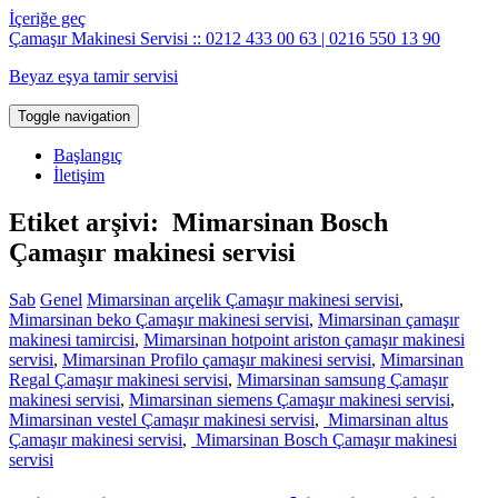
İçeriğe geç
Çamaşır Makinesi Servisi :: 0212 433 00 63 | 0216 550 13 90
Beyaz eşya tamir servisi
Toggle navigation
Başlangıç
İletişim
Etiket arşivi: Mimarsinan Bosch
Çamaşır makinesi servisi
Sab
Genel
Mimarsinan arçelik Çamaşır makinesi servisi
,
Mimarsinan beko Çamaşır makinesi servisi
,
Mimarsinan çamaşır
makinesi tamircisi
,
Mimarsinan hotpoint ariston çamaşır makinesi
servisi
,
Mimarsinan Profilo çamaşır makinesi servisi
,
Mimarsinan
Regal Çamaşır makinesi servisi
,
Mimarsinan samsung Çamaşır
makinesi servisi
,
Mimarsinan siemens Çamaşır makinesi servisi
,
Mimarsinan vestel Çamaşır makinesi servisi
,
Mimarsinan altus
Çamaşır makinesi servisi
,
Mimarsinan Bosch Çamaşır makinesi
servisi