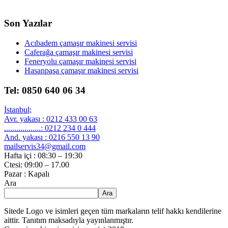
Son Yazılar
Acıbadem çamaşır makinesi servisi
Caferağa çamaşır makinesi servisi
Feneryolu çamaşır makinesi servisi
Hasanpaşa çamaşır makinesi servisi
Tel: 0850 640 06 34
İstanbul;
Avr. yakası : 0212 433 00 63
..................: 0212 234 0 444
And. yakası : 0216 550 13 90
mailservis34@gmail.com
Hafta içi : 08:30 – 19:30
Ctesi: 09:00 – 17.00
Pazar : Kapalı
Ara
Ara
Sitede Logo ve isimleri geçen tüm markaların telif hakkı kendilerine
aittir. Tanıtım maksadıyla yayınlanmıştır.