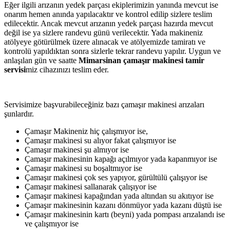
Eğer ilgili arızanın yedek parçası ekiplerimizin yanında mevcut ise
onarım hemen anında yapılacaktır ve kontrol edilip sizlere teslim
edilecektir. Ancak mevcut arızanın yedek parçası hazırda mevcut
değil ise ya sizlere randevu günü verilecektir. Yada makineniz
atölyeye götürülmek üzere alınacak ve atölyemizde tamiratı ve
kontrolü yapıldıktan sonra sizlerle tekrar randevu yapılır. Uygun ve
anlaşılan gün ve saatte
Mimarsinan çamaşır makinesi tamir
servisi
miz cihazınızı teslim eder.
Servisimize başvurabileceğiniz bazı çamaşır makinesi arızaları
şunlardır.
Çamaşır Makineniz hiç çalışmıyor ise,
Çamaşır makinesi su alıyor fakat çalışmıyor ise
Çamaşır makinesi şu almıyor ise
Çamaşır makinesinin kapağı açılmıyor yada kapanmıyor ise
Çamaşır makinesi su boşaltmıyor ise
Çamaşır makinesi çok ses yapıyor, gürültülü çalışıyor ise
Çamaşır makinesi sallanarak çalışıyor ise
Çamaşır makinesi kapağından yada altından su akıtıyor ise
Çamaşır makinesinin kazanı dönmüyor yada kazanı düştü ise
Çamaşır makinesinin kartı (beyni) yada pompası arızalandı ise
ve çalışmıyor ise