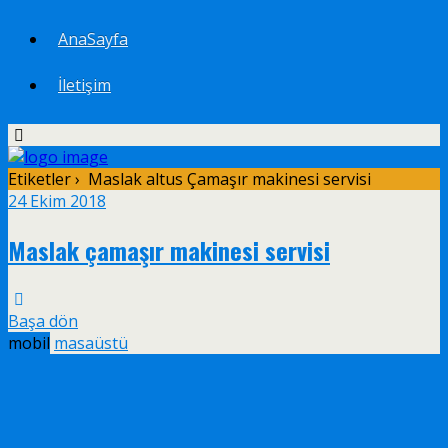
AnaSayfa
İletişim
Etiketler › Maslak altus Çamaşır makinesi servisi
24 Ekim 2018
Maslak çamaşır makinesi servisi
Başa dön
mobil
masaüstü