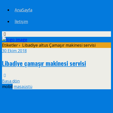
AnaSayfa
İletişim
Etiketler › Libadiye altus Çamaşır makinesi servisi
30 Ekim 2018
Libadiye çamaşır makinesi servisi
Başa dön
mobil
masaüstü