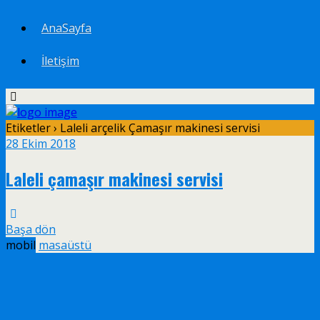
AnaSayfa
İletişim
Etiketler › Laleli arçelik Çamaşır makinesi servisi
28 Ekim 2018
Laleli çamaşır makinesi servisi
Başa dön
mobil
masaüstü