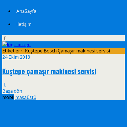
AnaSayfa
İletişim
Etiketler › Kuştepe Bosch Çamaşır makinesi servisi
24 Ekim 2018
Kuştepe çamaşır makinesi servisi
Başa dön
mobil
masaüstü