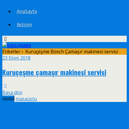
AnaSayfa
İletişim
Etiketler › Kuruçeşme Bosch Çamaşır makinesi servisi
23 Ekim 2018
Kuruçeşme çamaşır makinesi servisi
Başa dön
mobil
masaüstü