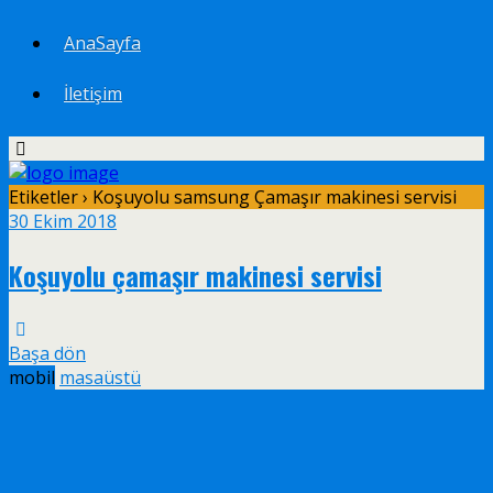
AnaSayfa
İletişim
Etiketler › Koşuyolu samsung Çamaşır makinesi servisi
30 Ekim 2018
Koşuyolu çamaşır makinesi servisi
Başa dön
mobil
masaüstü