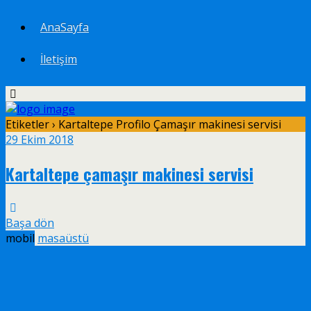
AnaSayfa
İletişim
Etiketler › Kartaltepe Profilo Çamaşır makinesi servisi
29 Ekim 2018
Kartaltepe çamaşır makinesi servisi
Başa dön
mobil
masaüstü