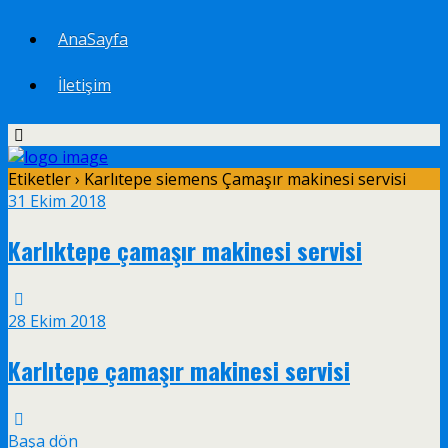
AnaSayfa
İletişim
Etiketler › Karlıtepe siemens Çamaşır makinesi servisi
31 Ekim 2018
Karlıktepe çamaşır makinesi servisi
28 Ekim 2018
Karlıtepe çamaşır makinesi servisi
Başa dön