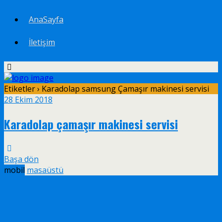
AnaSayfa
İletişim
Etiketler › Karadolap samsung Çamaşır makinesi servisi
28 Ekim 2018
Karadolap çamaşır makinesi servisi
Başa dön
mobil
masaüstü