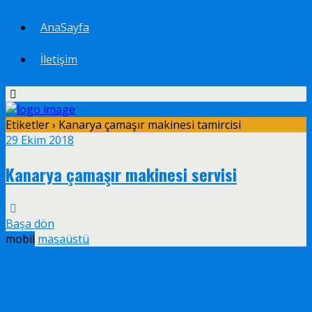
AnaSayfa
İletişim
Etiketler › Kanarya çamaşır makinesi tamircisi
29 Ekim 2018
Kanarya çamaşır makinesi servisi
Başa dön
mobil
masaüstü