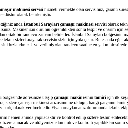
amaşır makinesi servisi
hizmeti vermekte olan servisimiz, garanti süre
 düstur olarak belirlemiştir.
ettiğiniz anda
İstanbul Sarayları çamaşır makinesi servisi
olarak tekni
bilirsiniz. Makinenizin durumu öğrenildikten sonra tespit ve onarım için 
olan ortak bir randevu zamanı belirlerler. İstanbul Sarayları bölgesinin 
krar sizleri arayarak servisin sizin için yola çıkar. Bu esnada eğer akı
i hızlandıracak ve verilmiş olan randevu saatine en yakın bir sürede s
rı
bölgesinde adresinize ulaşıp
çamaşır makinesi
nin
tamiri
için ilk keş
onra, sizlere çamaşır makinesi arızasının ne olduğu, hangi parçanın tami
r Kdv hariç olarak verilmektedir. Fiyatı onaylamanız durumunda teknik eki
arım hemen anında yapılacaktır ve kontrol edilip sizlere teslim edilecek
üzere alınacak ve atölyemizde tamiratı ve kontrolü yapıldıktan sonra si
lim eder.