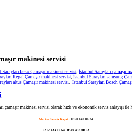
amaşır makinesi servisi
l Sarayları beko Çamaşır makinesi servisi
,
İstanbul Sarayları çamaşır ma
rayları Regal Çamaşır makinesi servisi
,
İstanbul Sarayları samsung Çama
rayları altus Çamaşır makinesi servisi
,
İstanbul Sarayları Bosch Çamaşı
i
arı çamaşır makinesi servisi olarak hızlı ve ekonomik servis anlayışı ile 
Merkez Servis Kayıt :
0850 640 06 34
0212 433 00 64
|
0549 433 00 63