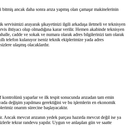
si bitmiş ancak daha sonra arıza yapmış olan çamaşır makinelerinin
k servisimizi arayarak şikayetinizi ilgili arkadaşa iletmeli ve teknisyen
servis ihtiyacı olup olmadığına karar verilir. Hemen akabinde teknisyen
mahalle, cadde ve sokak ve numara olarak adres bilgilerinizi tam olarak
llı telefon kulanıyor iseniz teknik ekiplerimize yada adres
izlere ulaşmış olacaklardır.
if kontrolünü yaparlar ve ilk tespit sonucunda arızadan tam emin
r yada değişim yapılması gerektiğini ve bu işlemlerin en ekonomik
plerimiz onarım sürecine başlayacaktır.
tir. Ancak mevcut arızanın yedek parçası hazırda mevcut değil ise ya
zlerle tekrar randevu yapılır. Uygun ve anlaşılan gün ve saatte