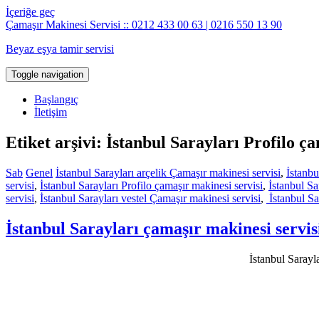
İçeriğe geç
Çamaşır Makinesi Servisi :: 0212 433 00 63 | 0216 550 13 90
Beyaz eşya tamir servisi
Toggle navigation
Başlangıç
İletişim
Etiket arşivi: İstanbul Sarayları Profilo ç
Sab
Genel
İstanbul Sarayları arçelik Çamaşır makinesi servisi
,
İstanbu
servisi
,
İstanbul Sarayları Profilo çamaşır makinesi servisi
,
İstanbul Sa
servisi
,
İstanbul Sarayları vestel Çamaşır makinesi servisi
,
İstanbul Sa
İstanbul Sarayları çamaşır makinesi servis
İstanbul Sarayl