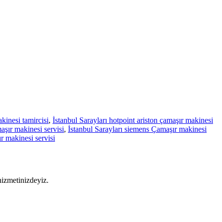
kinesi tamircisi
,
İstanbul Sarayları hotpoint ariston çamaşır makinesi
şır makinesi servisi
,
İstanbul Sarayları siemens Çamaşır makinesi
r makinesi servisi
hizmetinizdeyiz.