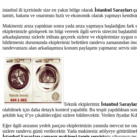
istanbul ili içerisinde size en yakın bölge olarak
İstanbul Sarayları ç
tamiri, bakımı ve onarımını hızlı ve ekonomik olarak yapmayı kendisine
Makineniz arıza yaptıktan sonra yada arıza yapmaya başladığını fark 
ekiplerimizle görüşerek ön bilgi vererek ilgili servis sürecini başlata
arkadaşlarımız sizlerle irtibata geçerek sizlere ve ekiplerimize uygun 
bildirmeniz durumunda ekiplerimiz belirtilen randevu zamanından önce te
randevunuzu alan arkadaşımıza konum paylaşımı yapmanız servis süresin
Teknik ekiplerimiz
İstanbul Sarayla
olabilmek için daha detaylı kontrol yapabilir. Bu tespit yapıldıktan s
şekilde kaç tl’ye çıkabileceğini sizlere bildirecektir. Verilen fiyatla
Eğer ilgili arızanın yedek parçası ekiplerimizin yanında mevcut ise on
sizlere randevu günü verilecektir. Yada makineniz atölyeye götürülmek 
İstanbul Sarayları çamaşır makinesi tamir servisi
miz cihazınızı tes