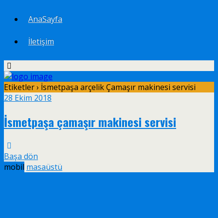
AnaSayfa
İletişim
Etiketler › İsmetpaşa arçelik Çamaşır makinesi servisi
28 Ekim 2018
İsmetpaşa çamaşır makinesi servisi
Başa dön
mobil
masaüstü