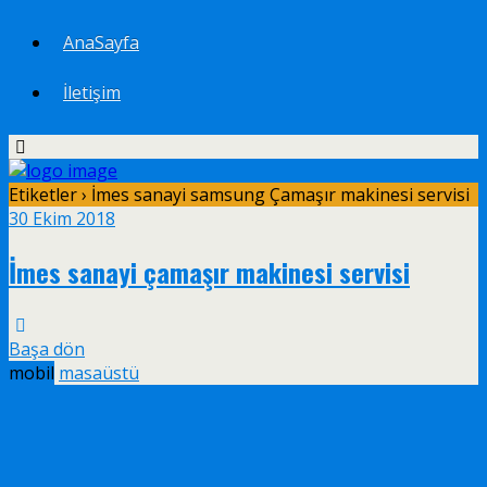
AnaSayfa
İletişim
Etiketler › İmes sanayi samsung Çamaşır makinesi servisi
30 Ekim 2018
İmes sanayi çamaşır makinesi servisi
Başa dön
mobil
masaüstü