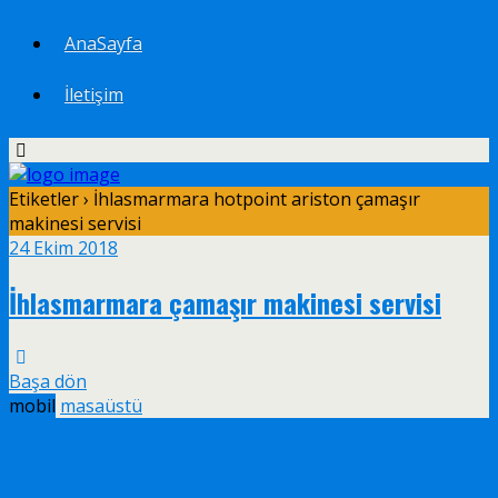
AnaSayfa
İletişim
Etiketler › İhlasmarmara hotpoint ariston çamaşır
makinesi servisi
24 Ekim 2018
İhlasmarmara çamaşır makinesi servisi
Başa dön
mobil
masaüstü