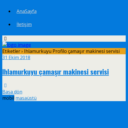
AnaSayfa
İletişim
Etiketler › Ihlamurkuyu Profilo çamaşır makinesi servisi
31 Ekim 2018
Ihlamurkuyu çamaşır makinesi servisi
Başa dön
mobil
masaüstü