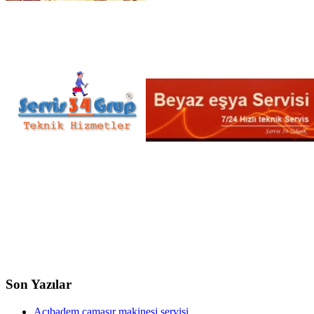
Son Yazılar
Acıbadem çamaşır makinesi servisi