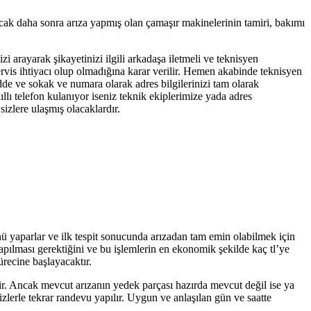
ncak daha sonra arıza yapmış olan çamaşır makinelerinin tamiri, bakımı
zi arayarak şikayetinizi ilgili arkadaşa iletmeli ve teknisyen
servis ihtiyacı olup olmadığına karar verilir. Hemen akabinde teknisyen
adde ve sokak ve numara olarak adres bilgilerinizi tam olarak
llı telefon kulanıyor iseniz teknik ekiplerimize yada adres
izlere ulaşmış olacaklardır.
nü yaparlar ve ilk tespit sonucunda arızadan tam emin olabilmek için
yapılması gerektiğini ve bu işlemlerin en ekonomik şekilde kaç tl’ye
ürecine başlayacaktır.
tir. Ancak mevcut arızanın yedek parçası hazırda mevcut değil ise ya
zlerle tekrar randevu yapılır. Uygun ve anlaşılan gün ve saatte