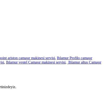
oint ariston çamaşır makinesi servisi
,
Ihlamur Profilo çamaşır
isi
,
Ihlamur vestel Çamaşır makinesi servisi
,
Ihlamur altus Çamaşır
tinizdeyiz.