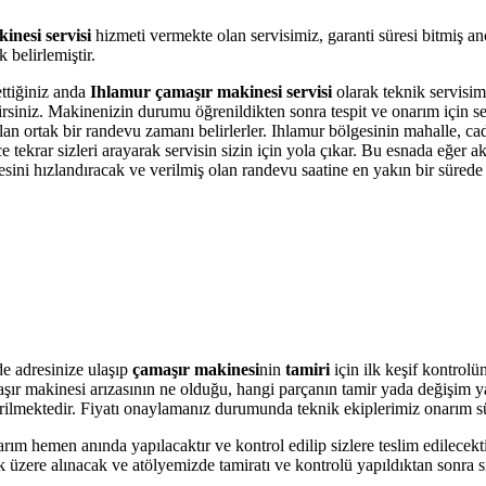
inesi servisi
hizmeti vermekte olan servisimiz, garanti süresi bitmiş a
belirlemiştir.
ettiğiniz anda
Ihlamur çamaşır makinesi servisi
olarak teknik servisimi
bilirsiniz. Makinenizin durumu öğrenildikten sonra tespit ve onarım için 
olan ortak bir randevu zamanı belirlerler. Ihlamur bölgesinin mahalle, c
krar sizleri arayarak servisin sizin için yola çıkar. Bu esnada eğer akı
i hızlandıracak ve verilmiş olan randevu saatine en yakın bir sürede s
e adresinize ulaşıp
çamaşır makinesi
nin
tamiri
için ilk keşif kontrolü
amaşır makinesi arızasının ne olduğu, hangi parçanın tamir yada değişim 
 verilmektedir. Fiyatı onaylamanız durumunda teknik ekiplerimiz onarım s
arım hemen anında yapılacaktır ve kontrol edilip sizlere teslim edilecek
üzere alınacak ve atölyemizde tamiratı ve kontrolü yapıldıktan sonra si