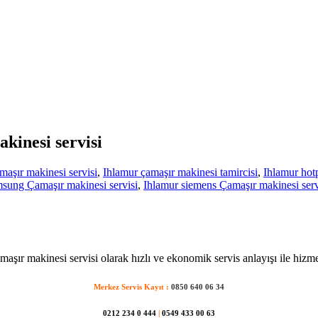
kinesi servisi
aşır makinesi servisi
,
Ihlamur çamaşır makinesi tamircisi
,
Ihlamur hotp
sung Çamaşır makinesi servisi
,
Ihlamur siemens Çamaşır makinesi serv
maşır makinesi servisi olarak hızlı ve ekonomik servis anlayışı ile hizme
Merkez Servis Kayıt :
0850 640 06 34
0212 234 0 444
|
0549 433 00 63