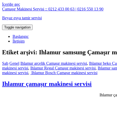
İçeriğe geç
Çamaşır Makinesi Servisi :: 0212 433 00 63 | 0216 550 13 90
Beyaz eşya tamir servisi
Toggle navigation
Başlangıç
İletişim
Etiket arşivi: Ihlamur samsung Çamaşır ma
Sab
Genel
Ihlamur arçelik Çamaşır makinesi servisi
,
Ihlamur beko Çam
makinesi servisi
,
Ihlamur Regal Çamaşır makinesi servisi
,
Ihlamur sam
makinesi servisi
,
Ihlamur Bosch Çamaşır makinesi servisi
Ihlamur çamaşır makinesi servisi
Ihlamur ça