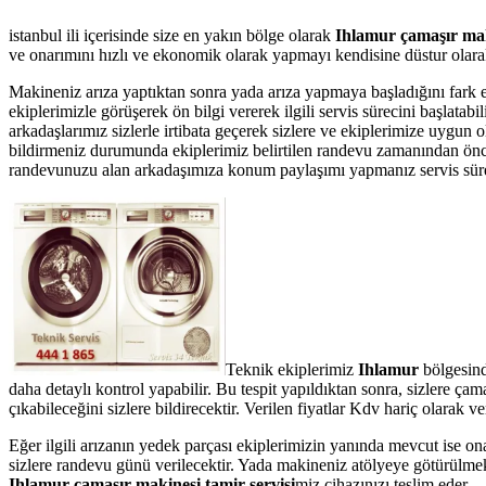
istanbul ili içerisinde size en yakın bölge olarak
Ihlamur çamaşır mak
ve onarımını hızlı ve ekonomik olarak yapmayı kendisine düstur olarak 
Makineniz arıza yaptıktan sonra yada arıza yapmaya başladığını fark 
ekiplerimizle görüşerek ön bilgi vererek ilgili servis sürecini başlata
arkadaşlarımız sizlerle irtibata geçerek sizlere ve ekiplerimize uygun 
bildirmeniz durumunda ekiplerimiz belirtilen randevu zamanından önce te
randevunuzu alan arkadaşımıza konum paylaşımı yapmanız servis süresin
Teknik ekiplerimiz
Ihlamur
bölgesind
daha detaylı kontrol yapabilir. Bu tespit yapıldıktan sonra, sizlere ç
çıkabileceğini sizlere bildirecektir. Verilen fiyatlar Kdv hariç olarak
Eğer ilgili arızanın yedek parçası ekiplerimizin yanında mevcut ise on
sizlere randevu günü verilecektir. Yada makineniz atölyeye götürülmek 
Ihlamur çamaşır makinesi tamir servisi
miz cihazınızı teslim eder.