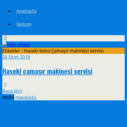
AnaSayfa
İletişim
Etiketler › Haseki beko Çamaşır makinesi servisi
26 Ekim 2018
Haseki çamaşır makinesi servisi
Başa dön
mobil
masaüstü