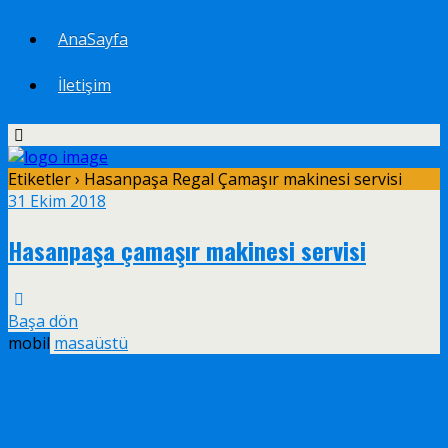
AnaSayfa
İletişim
Etiketler › Hasanpaşa Regal Çamaşır makinesi servisi
31 Ekim 2018
Hasanpaşa çamaşır makinesi servisi
Başa dön
mobil
masaüstü