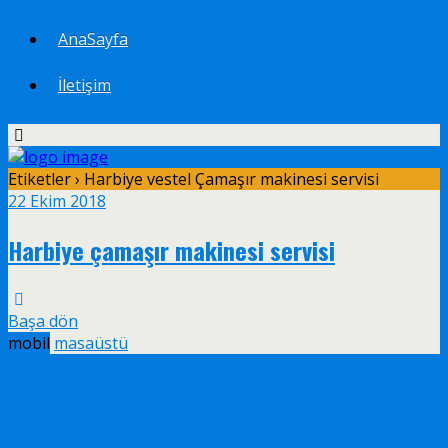
AnaSayfa
İletişim
Etiketler › Harbiye vestel Çamaşır makinesi servisi
22 Ekim 2018
Harbiye çamaşır makinesi servisi
Başa dön
mobil
masaüstü