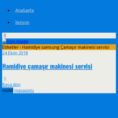
AnaSayfa
İletişim
Etiketler › Hamidiye samsung Çamaşır makinesi servisi
24 Ekim 2018
Hamidiye çamaşır makinesi servisi
Başa dön
mobil
masaüstü