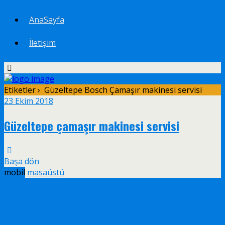
AnaSayfa
İletişim
Etiketler › Güzeltepe Bosch Çamaşır makinesi servisi
23 Ekim 2018
Güzeltepe çamaşır makinesi servisi
Başa dön
mobil
masaüstü