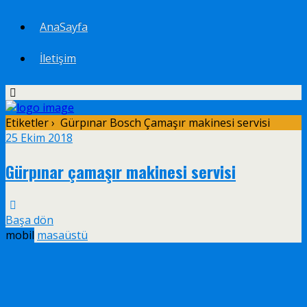
AnaSayfa
İletişim
Etiketler › Gürpınar Bosch Çamaşır makinesi servisi
25 Ekim 2018
Gürpınar çamaşır makinesi servisi
Başa dön
mobil
masaüstü