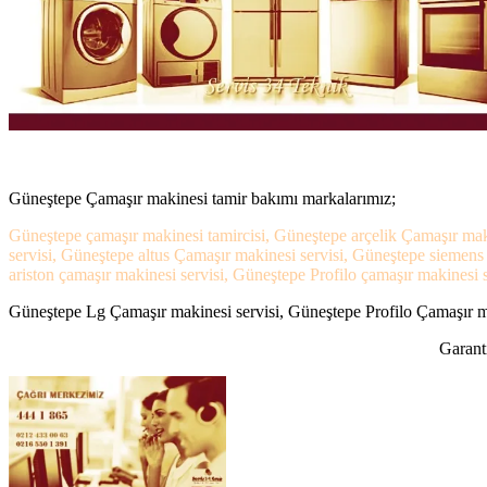
Güneştepe Çamaşır makinesi tamir bakımı markalarımız;
Güneştepe çamaşır makinesi tamircisi, Güneştepe arçelik Çamaşır mak
servisi, Güneştepe altus Çamaşır makinesi servisi, Güneştepe siemen
ariston çamaşır makinesi servisi, Güneştepe Profilo çamaşır makinesi s
Güneştepe Lg Çamaşır makinesi servisi, Güneştepe Profilo Çamaşır mak
Garanti