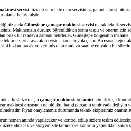
akinesi servisi
hizmeti vermekte olan servisimiz, garanti süresi bitmiş
 olarak belirlemiştir.
ettiğiniz anda
Güneştepe çamaşır makinesi servisi
olarak teknik servisi
bilirsiniz. Makinenizin durumu öğrenildikten sonra tespit ve onarım için 
 olan ortak bir randevu zamanı belirlerler. Güneştepe bölgesinin mahalle,
krar sizleri arayarak servisin sizin için yola çıkar. Bu esnada eğer akı
i hızlandıracak ve verilmiş olan randevu saatine en yakın bir sürede s
nde adresinize ulaşıp
çamaşır makinesi
nin
tamiri
için ilk keşif kontr
amaşır makinesi arızasının ne olduğu, hangi parçanın tamir yada değişim 
 verilmektedir. Fiyatı onaylamanız durumunda teknik ekiplerimiz onarım s
arım hemen anında yapılacaktır ve kontrol edilip sizlere teslim edilecek
üzere alınacak ve atölyemizde tamiratı ve kontrolü yapıldıktan sonra si
.