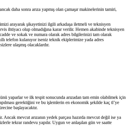
 ancak daha sonra arıza yapmış olan çamaşır makinelerinin tamiri,
mizi arayarak şikayetinizi ilgili arkadaşa iletmeli ve teknisyen
servis ihtiyacı olup olmadığına karar verilir. Hemen akabinde teknisyen
 cadde ve sokak ve numara olarak adres bilgilerinizi tam olarak
llı telefon kulanıyor iseniz teknik ekiplerimize yada adres
izlere ulaşmış olacaklardır.
olünü yaparlar ve ilk tespit sonucunda arızadan tam emin olabilmek için
yapılması gerektiğini ve bu işlemlerin en ekonomik şekilde kaç tl’ye
ürecine başlayacaktır.
tir. Ancak mevcut arızanın yedek parçası hazırda mevcut değil ise ya
zlerle tekrar randevu yapılır. Uygun ve anlaşılan gün ve saatte