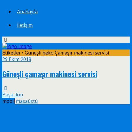
AnaSayfa
İletişim
Etiketler › Güneşli beko Çamaşır makinesi servisi
29 Ekim 2018
Güneşli çamaşır makinesi servisi
Başa dön
mobil
masaüstü