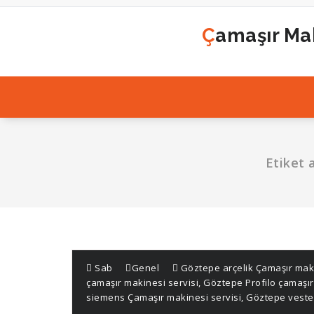
İçeriğe
geç
Çamaşır Mak
Etiket 
Sab
Genel
Göztepe arçelik Çamaşır maki
çamaşır makinesi servisi
,
Göztepe Profilo çamaşır
siemens Çamaşır makinesi servisi
,
Göztepe vestel