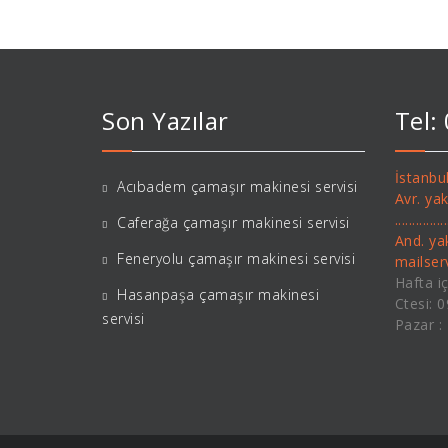
Son Yazılar
Tel:
İstanbul
Acıbadem çamaşır makinesi servisi
Avr. ya
..........
Caferağa çamaşır makinesi servisi
And. ya
Feneryolu çamaşır makinesi servisi
mailse
Hafta iç
Hasanpaşa çamaşır makinesi
Ctesi: 
servisi
Pazar :