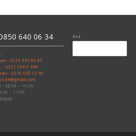
 0850 640 06 34
Ara
;
kası : 0212 433 00 63
........: 0212 234 0 444
kası : 0216 550 13 90
rvis34@gmail.com
i : 08:30 – 19:30
09:00 – 17.00
 Kapalı