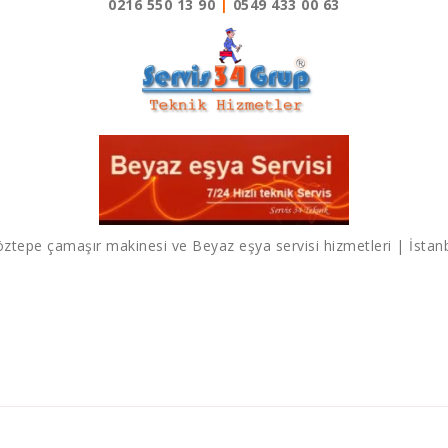
0216 550 13 90
|
0549 433 00 63
ztepe çamaşır makinesi ve Beyaz eşya servisi hizmetleri | İstan