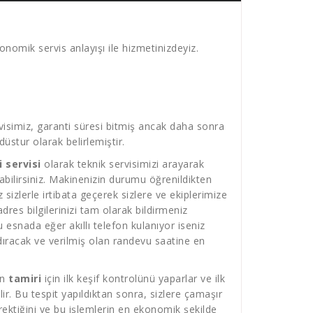
nomik servis anlayışı ile hizmetinizdeyiz.
isimiz, garanti süresi bitmiş ancak daha sonra
üstur olarak belirlemiştir.
 servisi
olarak teknik servisimizi arayarak
atabilirsiniz. Makinenizin durumu öğrenildikten
sizlerle irtibata geçerek sizlere ve ekiplerimize
es bilgilerinizi tam olarak bildirmeniz
 esnada eğer akıllı telefon kulanıyor iseniz
ıracak ve verilmiş olan randevu saatine en
in
tamiri
için ilk keşif kontrolünü yaparlar ve ilk
r. Bu tespit yapıldıktan sonra, sizlere çamaşır
ektiğini ve bu işlemlerin en ekonomik şekilde