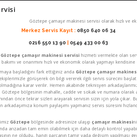
rvisi
Göztepe çamaşır makinesi servisi olarak hızlı ve eko
Merkez Servis Kayıt :
0850 640 06 34
0216 550 13 90
|
0549 433 00 63
k
Göztepe çamaşır makinesi servisi
hizmeti vermekte olan serv
 bakımı ve onarımını hızlı ve ekonomik olarak yapmayı kendisine d
maya başladığını fark ettiğiniz anda
Göztepe çamaşır makinesi
 ekiplerimizle görüşerek ön bilgi vererek ilgili servis sürecini başl
 olmadığına karar verilir. Hemen akabinde teknisyen arkadaşlarımız 
. Göztepe bölgesinin mahalle, cadde ve sokak ve numara olarak adr
dan önce tekrar sizleri arayarak servisin sizin için yola çıkar. Bu
n arkadaşımıza konum paylaşımı yapmanız servis süresini hızland
rimiz
Göztepe
bölgesinde adresinize ulaşıp
çamaşır makinesi
n
nda arızadan tam emin olabilmek için daha detaylı kontrol yapabili
asının ne olduğu, hangi parçanın tamir yada değişim yapılması ger