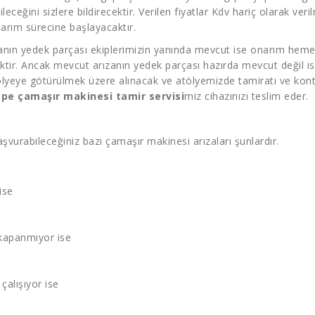
bileceğini sizlere bildirecektir. Verilen fiyatlar Kdv hariç olarak 
narım sürecine başlayacaktır.
ızanın yedek parçası ekiplerimizin yanında mevcut ise onarım hemen
ektir. Ancak mevcut arızanın yedek parçası hazırda mevcut değil is
lyeye götürülmek üzere alınacak ve atölyemizde tamiratı ve kontr
pe çamaşır makinesi tamir servisi
miz cihazınızı teslim eder.
şvurabileceğiniz bazı çamaşır makinesi arızaları şunlardır.
ise
kapanmıyor ise
çalışıyor ise