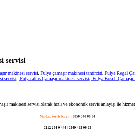
i servisi
şır makinesi servisi
,
Fulya çamaşır makinesi tamircisi
,
Fulya Regal Çam
i servisi
,
Fulya altus Çamaşır makinesi servisi
,
Fulya Bosch Çamaşır m
aşır makinesi servisi olarak hızlı ve ekonomik servis anlayışı ile hizmet
Merkez Servis Kayıt :
0850 640 06 34
0212 234 0 444
|
0549 433 00 63