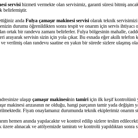
si servisi
hizmeti vermekte olan servisimiz, garanti süresi bitmiş anca
belirlemiştir.
ettiğiniz anda
Fulya çamaşır makinesi servisi
olarak teknik servisimizi 
kinenizin durumu öğrenildikten sonra tespit ve onarım için servis ihtiyac
olan ortak bir randevu zamanı belirlerler. Fulya bölgesinin mahalle, cad
i arayarak servisin sizin için yola çıkar. Bu esnada eğer akıllı telefon
e verilmiş olan randevu saatine en yakın bir sürede sizlere ulaşmış ola
dresinize ulaşıp
çamaşır makinesi
nin
tamiri
için ilk keşif kontrolünü
amaşır makinesi arızasının ne olduğu, hangi parçanın tamir yada değişim 
 verilmektedir. Fiyatı onaylamanız durumunda teknik ekiplerimiz onarım s
arım hemen anında yapılacaktır ve kontrol edilip sizlere teslim edilecek
 üzere alınacak ve atölyemizde tamiratı ve kontrolü yapıldıktan sonra si