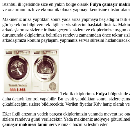
istanbul ili içerisinde size en yakın bölge olarak
Fulya çamaşır makine
ve onarımını hızlı ve ekonomik olarak yapmayı kendisine düstur olarak 
Makineniz arıza yaptıktan sonra yada arıza yapmaya başladığını fark 
görüşerek ön bilgi vererek ilgili servis sürecini başlatabilirsiniz. Ma
arkadaşlarımız sizlerle irtibata geçerek sizlere ve ekiplerimize uygun 
durumunda ekiplerimiz belirtilen randevu zamanından önce tekrar sizler
arkadaşımıza konum paylaşımı yapmanız servis süresini hızlandıracak v
Teknik ekiplerimiz
Fulya
bölgesinde a
daha detaylı kontrol yapabilir. Bu tespit yapıldıktan sonra, sizlere ç
çıkabileceğini sizlere bildirecektir. Verilen fiyatlar Kdv hariç olarak
Eğer ilgili arızanın yedek parçası ekiplerimizin yanında mevcut ise on
sizlere randevu günü verilecektir. Yada makineniz atölyeye götürülmek
çamaşır makinesi tamir servisi
miz cihazınızı teslim eder.