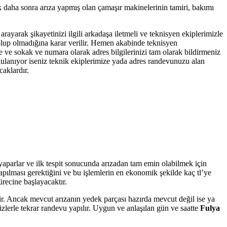
k daha sonra arıza yapmış olan çamaşır makinelerinin tamiri, bakımı
arayarak şikayetinizi ilgili arkadaşa iletmeli ve teknisyen ekiplerimizle
ı olup olmadığına karar verilir. Hemen akabinde teknisyen
de ve sokak ve numara olarak adres bilgilerinizi tam olarak bildirmeniz
 kulanıyor iseniz teknik ekiplerimize yada adres randevunuzu alan
caklardır.
 yaparlar ve ilk tespit sonucunda arızadan tam emin olabilmek için
yapılması gerektiğini ve bu işlemlerin en ekonomik şekilde kaç tl’ye
ürecine başlayacaktır.
tir. Ancak mevcut arızanın yedek parçası hazırda mevcut değil ise ya
zlerle tekrar randevu yapılır. Uygun ve anlaşılan gün ve saatte
Fulya