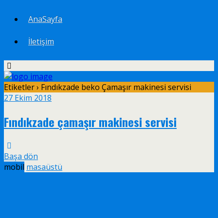
AnaSayfa
İletişim
Etiketler › Fındıkzade beko Çamaşır makinesi servisi
27 Ekim 2018
Fındıkzade çamaşır makinesi servisi
Başa dön
mobil
masaüstü