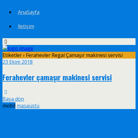
AnaSayfa
İletişim
Etiketler › Ferahevler Regal Çamaşır makinesi servisi
23 Ekim 2018
Ferahevler çamaşır makinesi servisi
Başa dön
mobil
masaüstü