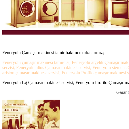
Feneryolu Çamaşır makinesi tamir bakımı markalarımız;
Feneryolu çamaşır makinesi tamircisi, Feneryolu arçelik Çamaşır maki
servisi, Feneryolu altus Çamaşır makinesi servisi, Feneryolu siemens
ariston çamaşır makinesi servisi, Feneryolu Profilo çamaşır makinesi se
Feneryolu Lg Çamaşır makinesi servisi, Feneryolu Profilo Çamaşır maki
Garanti