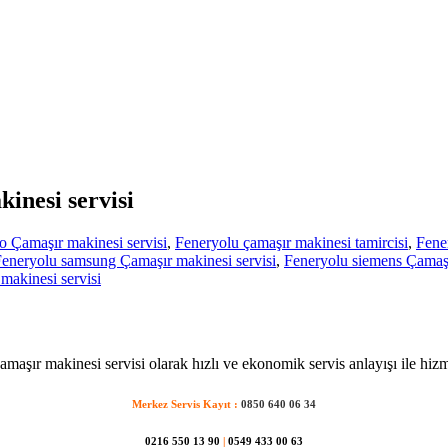
kinesi servisi
o Çamaşır makinesi servisi
,
Feneryolu çamaşır makinesi tamircisi
,
Fener
eneryolu samsung Çamaşır makinesi servisi
,
Feneryolu siemens Çamaşı
akinesi servisi
maşır makinesi servisi olarak hızlı ve ekonomik servis anlayışı ile hiz
Merkez Servis Kayıt :
0850 640 06 34
0216 550 13 90
|
0549 433 00 63