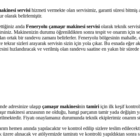
kinesi servisi
hizmeti vermekte olan servisimiz, garanti süresi bitmiş
 olarak belirlemiştir.
ettiğiniz anda
Feneryolu çamaşır makinesi servisi
olarak teknik servisi
bilirsiniz. Makinenizin durumu öğrenildikten sonra tespit ve onarım için 
olan ortak bir randevu zamanı belirlerler. Feneryolu bölgesinin mahalle,
krar sizleri arayarak servisin sizin için yola çıkar. Bu esnada eğer akı
i hızlandıracak ve verilmiş olan randevu saatine en yakın bir sürede s
nde adresinize ulaşıp
çamaşır makinesi
nin
tamiri
için ilk keşif kontr
amaşır makinesi arızasının ne olduğu, hangi parçanın tamir yada değişim 
 verilmektedir. Fiyatı onaylamanız durumunda teknik ekiplerimiz onarım s
arım hemen anında yapılacaktır ve kontrol edilip sizlere teslim edilecek
üzere alınacak ve atölyemizde tamiratı ve kontrolü yapıldıktan sonra si