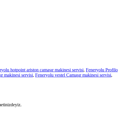
yolu hotpoint ariston çamaşır makinesi servisi
,
Feneryolu Profilo
r makinesi servisi
,
Feneryolu vestel Çamaşır makinesi servisi
,
metinizdeyiz.