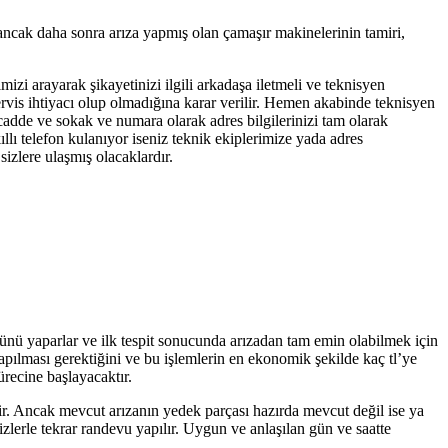
 ancak daha sonra arıza yapmış olan çamaşır makinelerinin tamiri,
mizi arayarak şikayetinizi ilgili arkadaşa iletmeli ve teknisyen
servis ihtiyacı olup olmadığına karar verilir. Hemen akabinde teknisyen
 cadde ve sokak ve numara olarak adres bilgilerinizi tam olarak
llı telefon kulanıyor iseniz teknik ekiplerimize yada adres
izlere ulaşmış olacaklardır.
olünü yaparlar ve ilk tespit sonucunda arızadan tam emin olabilmek için
yapılması gerektiğini ve bu işlemlerin en ekonomik şekilde kaç tl’ye
ürecine başlayacaktır.
tir. Ancak mevcut arızanın yedek parçası hazırda mevcut değil ise ya
zlerle tekrar randevu yapılır. Uygun ve anlaşılan gün ve saatte