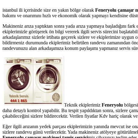
istanbul ili içerisinde size en yakın bölge olarak
Feneryolu çamaşır ma
bakımı ve onarımını hızlı ve ekonomik olarak yapmayı kendisine düstur
Makineniz arıza yaptıktan sonra yada arıza yapmaya başladığını fark 
ekiplerimizle görüşerek ön bilgi vererek ilgili servis sürecini başlata
arkadaşlarımız sizlerle irtibata geçerek sizlere ve ekiplerimize uygun 
bildirmeniz durumunda ekiplerimiz belirtilen randevu zamanından önce te
randevunuzu alan arkadaşımıza konum paylaşımı yapmanız servis süresin
Teknik ekiplerimiz
Feneryolu
bölgesi
daha detaylı kontrol yapabilir. Bu tespit yapıldıktan sonra, sizlere ç
çıkabileceğini sizlere bildirecektir. Verilen fiyatlar Kdv hariç olarak
Eğer ilgili arızanın yedek parçası ekiplerimizin yanında mevcut ise on
sizlere randevu günü verilecektir. Yada makineniz atölyeye götürülmek 
Feneryolu çamaşır makinesi tamir servisi
miz cihazınızı teslim eder.