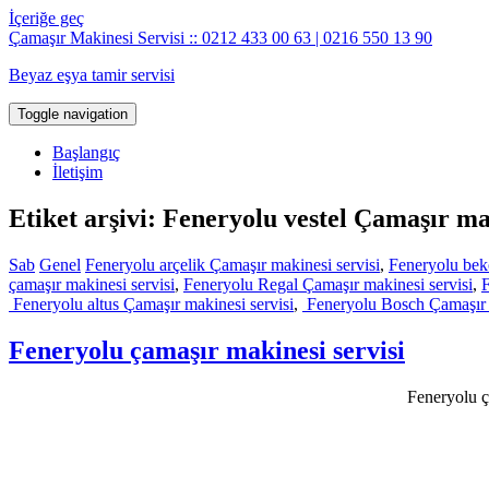
İçeriğe geç
Çamaşır Makinesi Servisi :: 0212 433 00 63 | 0216 550 13 90
Beyaz eşya tamir servisi
Toggle navigation
Başlangıç
İletişim
Etiket arşivi: Feneryolu vestel Çamaşır ma
Sab
Genel
Feneryolu arçelik Çamaşır makinesi servisi
,
Feneryolu bek
çamaşır makinesi servisi
,
Feneryolu Regal Çamaşır makinesi servisi
,
F
Feneryolu altus Çamaşır makinesi servisi
,
Feneryolu Bosch Çamaşır m
Feneryolu çamaşır makinesi servisi
Feneryolu ça