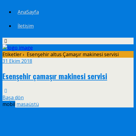
AnaSayfa
İletişim
Etiketler › Esenşehir altus Çamaşır makinesi servisi
31 Ekim 2018
Esenşehir çamaşır makinesi servisi
Başa dön
mobil
masaüstü