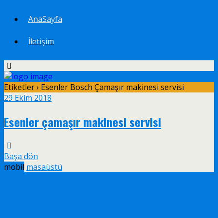
AnaSayfa
İletişim
Etiketler › Esenler Bosch Çamaşır makinesi servisi
29 Ekim 2018
Esenler çamaşır makinesi servisi
Başa dön
mobil
masaüstü