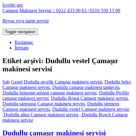
İçeriğe geç
Çamaşır Makinesi Servisi :: 0212 433 00 63 | 0216 550 13 90
Beyaz eşya tamir servisi
Toggle navigation
Başlangıç
İletişim
Etiket arşivi: Dudullu vestel Çamaşır
makinesi servisi
Sab
Genel
Dudullu arçelik Çamaşır makinesi servisi
,
Dudullu beko
Çamaşır makinesi servisi
,
Dudullu çamaşır makinesi tamircisi
,
Dudullu hotpoint ariston çamaşır makinesi servisi
,
Dudullu Profilo
çamaşır makinesi servisi
,
Dudullu Regal Çamaşır makinesi servisi
,
Dudullu samsung Çamaşır makinesi servisi
,
Dudullu siemens
Çamaşır makinesi servisi
,
Dudullu vestel Çamaşır makinesi servisi
,
Dudullu altus Çamaşır makinesi servisi
,
Dudullu Bosch Çamaşır
makinesi servisi
Dudullu çamaşır makinesi servisi