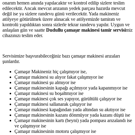
onarım hemen anında yapılacaktır ve kontrol edilip sizlere teslim
edilecektir. Ancak mevcut arızanın yedek parçası hazırda mevcut
değil ise ya sizlere randevu günü verilecektir. Yada makineniz
atölyeye götürülmek üzere alınacak ve atölyemizde tamiratı ve
kontrolü yapıldıktan sonra sizlerle tekrar randevu yapılır. Uygun ve
anlaşılan gün ve saatte
Dudullu çamaşır makinesi tamir servisi
miz
cihazınızı teslim eder.
Servisimize başvurabileceğiniz bazı çamaşır makinesi arızaları
şunlardır.
Çamaşır Makineniz hiç çalışmıyor ise,
Çamaşır makinesi su alıyor fakat çalışmıyor ise
Çamaşır makinesi şu almıyor ise
Çamaşır makinesinin kapağı açılmıyor yada kapanmıyor ise
Çamaşır makinesi su boşaltmıyor ise
Çamaşır makinesi çok ses yapıyor, gürültülü çalışıyor ise
Çamaşır makinesi sallanarak çalışıyor ise
Çamaşır makinesi kapağından yada altından su akıtıyor ise
Çamaşır makinesinin kazanı dönmüyor yada kazanı düştü ise
Çamaşır makinesinin kartı (beyni) yada pompası arızalandı ise
ve çalışmıyor ise
Çamaşır makinesinin motoru çalışmıyor ise