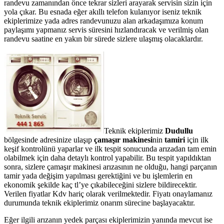
randevu zamanından önce tekrar sizleri arayarak servisin sizin için
yola çıkar. Bu esnada eğer akıllı telefon kulanıyor iseniz teknik
ekiplerimize yada adres randevunuzu alan arkadaşımıza konum
paylaşımı yapmanız servis süresini hızlandıracak ve verilmiş olan
randevu saatine en yakın bir sürede sizlere ulaşmış olacaklardır.
Teknik ekiplerimiz
Dudullu
bölgesinde adresinize ulaşıp
çamaşır makinesi
nin
tamiri
için ilk
keşif kontrolünü yaparlar ve ilk tespit sonucunda arızadan tam emin
olabilmek için daha detaylı kontrol yapabilir. Bu tespit yapıldıktan
sonra, sizlere çamaşır makinesi arızasının ne olduğu, hangi parçanın
tamir yada değişim yapılması gerektiğini ve bu işlemlerin en
ekonomik şekilde kaç tl’ye çıkabileceğini sizlere bildirecektir.
Verilen fiyatlar Kdv hariç olarak verilmektedir. Fiyatı onaylamanız
durumunda teknik ekiplerimiz onarım sürecine başlayacaktır.
Eğer ilgili arızanın yedek parçası ekiplerimizin yanında mevcut ise