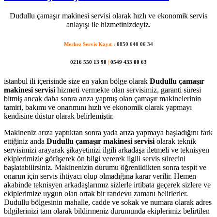
Dudullu çamaşır makinesi servisi olarak hızlı ve ekonomik servis
anlayışı ile hizmetinizdeyiz.
Merkez Servis Kayıt :
0850 640 06 34
0216 550 13 90
|
0549 433 00 63
istanbul ili içerisinde size en yakın bölge olarak
Dudullu çamaşır
makinesi servisi
hizmeti vermekte olan servisimiz, garanti süresi
bitmiş ancak daha sonra arıza yapmış olan çamaşır makinelerinin
tamiri, bakımı ve onarımını hızlı ve ekonomik olarak yapmayı
kendisine düstur olarak belirlemiştir.
Makineniz arıza yaptıktan sonra yada arıza yapmaya başladığını fark
ettiğiniz anda
Dudullu çamaşır makinesi servisi
olarak teknik
servisimizi arayarak şikayetinizi ilgili arkadaşa iletmeli ve teknisyen
ekiplerimizle görüşerek ön bilgi vererek ilgili servis sürecini
başlatabilirsiniz. Makinenizin durumu öğrenildikten sonra tespit ve
onarım için servis ihtiyacı olup olmadığına karar verilir. Hemen
akabinde teknisyen arkadaşlarımız sizlerle irtibata geçerek sizlere ve
ekiplerimize uygun olan ortak bir randevu zamanı belirlerler.
Dudullu bölgesinin mahalle, cadde ve sokak ve numara olarak adres
bilgilerinizi tam olarak bildirmeniz durumunda ekiplerimiz belirtilen