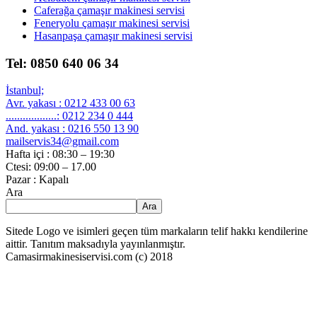
Caferağa çamaşır makinesi servisi
Feneryolu çamaşır makinesi servisi
Hasanpaşa çamaşır makinesi servisi
Tel: 0850 640 06 34
İstanbul;
Avr. yakası : 0212 433 00 63
..................: 0212 234 0 444
And. yakası : 0216 550 13 90
mailservis34@gmail.com
Hafta içi : 08:30 – 19:30
Ctesi: 09:00 – 17.00
Pazar : Kapalı
Ara
Ara
Sitede Logo ve isimleri geçen tüm markaların telif hakkı kendilerine
aittir. Tanıtım maksadıyla yayınlanmıştır.
Camasirmakinesiservisi.com (c) 2018