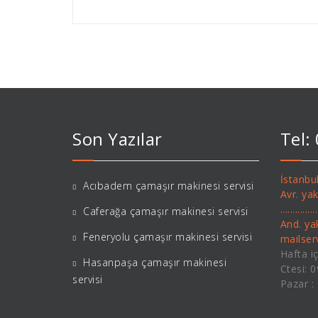
Son Yazılar
Tel:
İstanbul
Acıbadem çamaşır makinesi servisi
Avr. ya
..........
Caferağa çamaşır makinesi servisi
And. ya
Feneryolu çamaşır makinesi servisi
mailse
Hafta iç
Hasanpaşa çamaşır makinesi
Ctesi: 
servisi
Pazar :