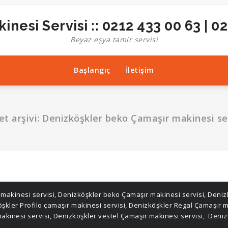
inesi Servisi :: 0212 433 00 63 | 0
Beyaz eşya tamir servisi
Başlangıç
İletişim
et arşivi: Denizköşkler beko Çamaşır makinesi se
 makinesi servisi
,
Denizköşkler beko Çamaşır makinesi servisi
,
Denizk
şkler Profilo çamaşır makinesi servisi
,
Denizköşkler Regal Çamaşır m
akinesi servisi
,
Denizköşkler vestel Çamaşır makinesi servisi
,
Denizk