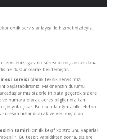
ekonomik servis anlayışı ile hizmetinizdeyiz.
 servisimiz, garanti süresi bitmiş ancak daha
sine düstur olarak belirlemiştir.
nesi servisi
olarak teknik servisimizi
ecini başlatabilirsiniz. Makinenizin durumu
rkadaşlarımız sizlerle irtibata geçerek sizlere
 ve numara olarak adres bilgilerinizi tam
 için yola çıkar. Bu esnada eğer akıllı telefon
süresini hızlandıracak ve verilmiş olan
esi
nin
tamiri
için ilk keşif kontrolünü yaparlar
pabilir. Bu tespit yapıldıktan sonra, sizlere