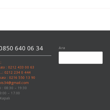
 0850 640 06 34
Ara
;
kası : 0212 433 00 63
........: 0212 234 0 444
kası : 0216 550 13 90
rvis34@gmail.com
i : 08:30 – 19:30
09:00 – 17.00
 Kapalı