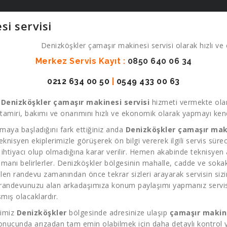
i servisi
Denizköşkler çamaşır makinesi servisi olarak hızlı ve 
Merkez Servis Kayıt :
0850 640 06 34
0212 634 00 50
|
0549 433 00 63
k
Denizköşkler çamaşır makinesi servisi
hizmeti vermekte olan
amiri, bakımı ve onarımını hızlı ve ekonomik olarak yapmayı kendi
maya başladığını fark ettiğiniz anda
Denizköşkler çamaşır maki
 teknisyen ekiplerimizle görüşerek ön bilgi vererek ilgili servis sür
 ihtiyacı olup olmadığına karar verilir. Hemen akabinde teknisyen a
manı belirlerler. Denizköşkler bölgesinin mahalle, cadde ve sokak
len randevu zamanından önce tekrar sizleri arayarak servisin sizin
s randevunuzu alan arkadaşımıza konum paylaşımı yapmanız servis 
mış olacaklardır.
rimiz
Denizköşkler
bölgesinde adresinize ulaşıp
çamaşır makin
sonucunda arızadan tam emin olabilmek için daha detaylı kontrol ya