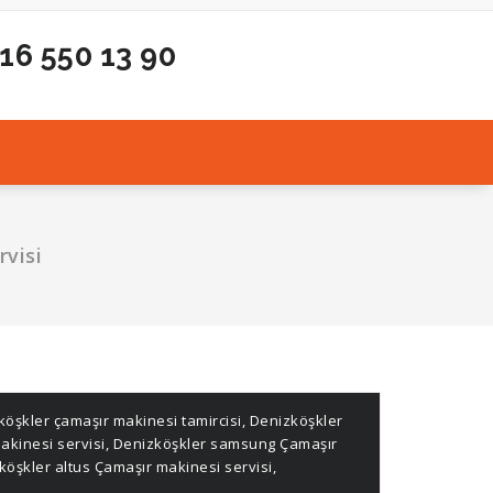
216 550 13 90
rvisi
öşkler çamaşır makinesi tamircisi
,
Denizköşkler
akinesi servisi
,
Denizköşkler samsung Çamaşır
öşkler altus Çamaşır makinesi servisi
,