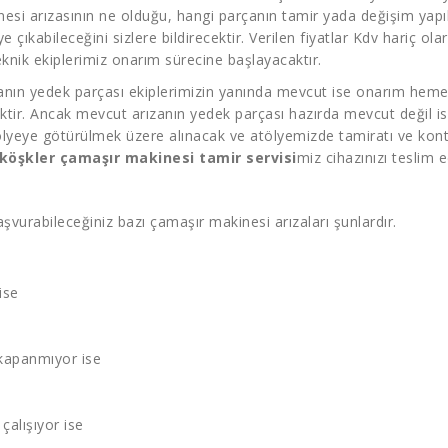
esi arızasının ne olduğu, hangi parçanın tamir yada değişim yapı
’ye çıkabileceğini sizlere bildirecektir. Verilen fiyatlar Kdv hariç o
nik ekiplerimiz onarım sürecine başlayacaktır.
ızanın yedek parçası ekiplerimizin yanında mevcut ise onarım hemen
ektir. Ancak mevcut arızanın yedek parçası hazırda mevcut değil is
lyeye götürülmek üzere alınacak ve atölyemizde tamiratı ve kontr
köşkler çamaşır makinesi tamir servisi
miz cihazınızı teslim e
şvurabileceğiniz bazı çamaşır makinesi arızaları şunlardır.
ise
kapanmıyor ise
çalışıyor ise