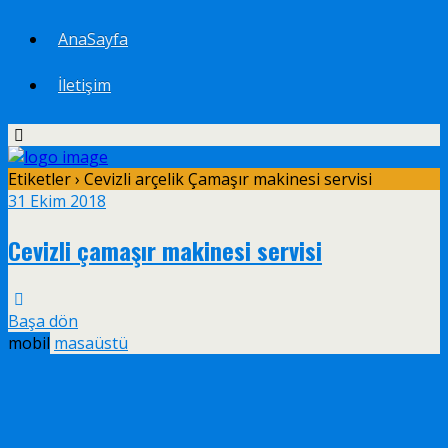
AnaSayfa
İletişim
Etiketler › Cevizli arçelik Çamaşır makinesi servisi
31 Ekim 2018
Cevizli çamaşır makinesi servisi
Başa dön
mobil
masaüstü