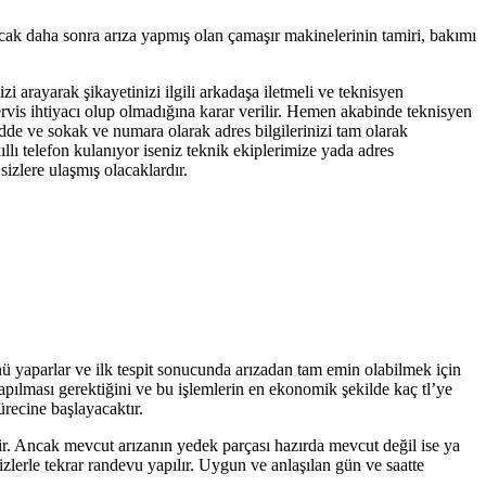
ncak daha sonra arıza yapmış olan çamaşır makinelerinin tamiri, bakımı
zi arayarak şikayetinizi ilgili arkadaşa iletmeli ve teknisyen
servis ihtiyacı olup olmadığına karar verilir. Hemen akabinde teknisyen
adde ve sokak ve numara olarak adres bilgilerinizi tam olarak
llı telefon kulanıyor iseniz teknik ekiplerimize yada adres
izlere ulaşmış olacaklardır.
nü yaparlar ve ilk tespit sonucunda arızadan tam emin olabilmek için
yapılması gerektiğini ve bu işlemlerin en ekonomik şekilde kaç tl’ye
ürecine başlayacaktır.
tir. Ancak mevcut arızanın yedek parçası hazırda mevcut değil ise ya
zlerle tekrar randevu yapılır. Uygun ve anlaşılan gün ve saatte