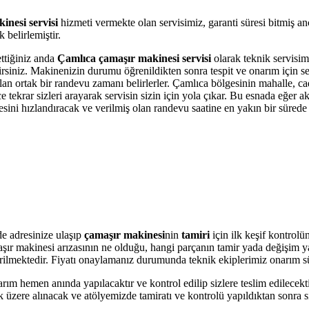
inesi servisi
hizmeti vermekte olan servisimiz, garanti süresi bitmiş a
belirlemiştir.
ettiğiniz anda
Çamlıca çamaşır makinesi servisi
olarak teknik servisimi
bilirsiniz. Makinenizin durumu öğrenildikten sonra tespit ve onarım için 
olan ortak bir randevu zamanı belirlerler. Çamlıca bölgesinin mahalle, c
krar sizleri arayarak servisin sizin için yola çıkar. Bu esnada eğer akı
i hızlandıracak ve verilmiş olan randevu saatine en yakın bir sürede s
e adresinize ulaşıp
çamaşır makinesi
nin
tamiri
için ilk keşif kontrolü
amaşır makinesi arızasının ne olduğu, hangi parçanın tamir yada değişim 
 verilmektedir. Fiyatı onaylamanız durumunda teknik ekiplerimiz onarım s
arım hemen anında yapılacaktır ve kontrol edilip sizlere teslim edilecek
üzere alınacak ve atölyemizde tamiratı ve kontrolü yapıldıktan sonra si