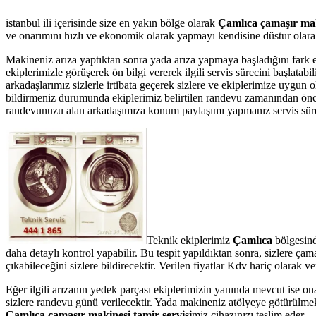
istanbul ili içerisinde size en yakın bölge olarak
Çamlıca çamaşır mak
ve onarımını hızlı ve ekonomik olarak yapmayı kendisine düstur olarak 
Makineniz arıza yaptıktan sonra yada arıza yapmaya başladığını fark 
ekiplerimizle görüşerek ön bilgi vererek ilgili servis sürecini başlata
arkadaşlarımız sizlerle irtibata geçerek sizlere ve ekiplerimize uygun 
bildirmeniz durumunda ekiplerimiz belirtilen randevu zamanından önce te
randevunuzu alan arkadaşımıza konum paylaşımı yapmanız servis süresin
Teknik ekiplerimiz
Çamlıca
bölgesind
daha detaylı kontrol yapabilir. Bu tespit yapıldıktan sonra, sizlere ç
çıkabileceğini sizlere bildirecektir. Verilen fiyatlar Kdv hariç olarak
Eğer ilgili arızanın yedek parçası ekiplerimizin yanında mevcut ise on
sizlere randevu günü verilecektir. Yada makineniz atölyeye götürülmek 
Çamlıca çamaşır makinesi tamir servisi
miz cihazınızı teslim eder.