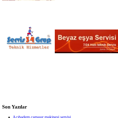
Son Yazılar
Acıbadem çamaşır makinesi servisi