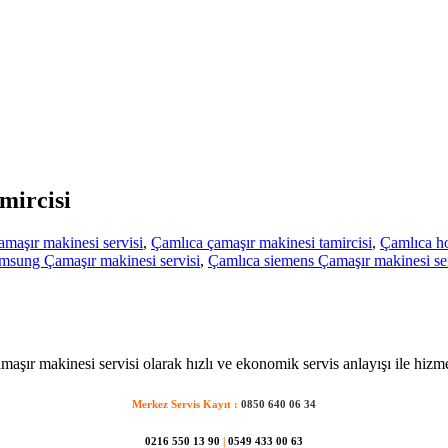
mircisi
maşır makinesi servisi
,
Çamlıca çamaşır makinesi tamircisi
,
Çamlıca ho
msung Çamaşır makinesi servisi
,
Çamlıca siemens Çamaşır makinesi ser
aşır makinesi servisi olarak hızlı ve ekonomik servis anlayışı ile hizm
Merkez Servis Kayıt :
0850 640 06 34
0216 550 13 90
|
0549 433 00 63