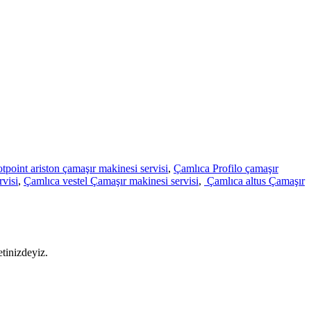
tpoint ariston çamaşır makinesi servisi
,
Çamlıca Profilo çamaşır
visi
,
Çamlıca vestel Çamaşır makinesi servisi
,
Çamlıca altus Çamaşır
etinizdeyiz.