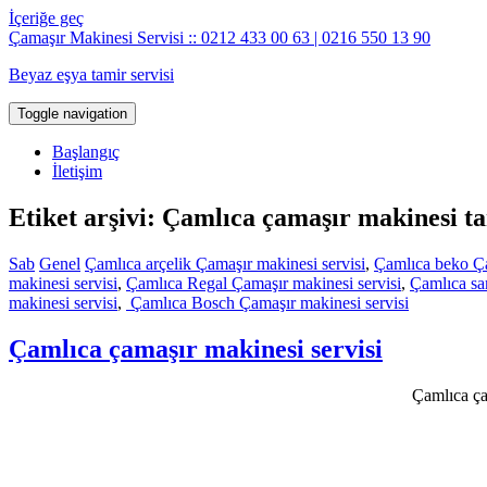
İçeriğe geç
Çamaşır Makinesi Servisi :: 0212 433 00 63 | 0216 550 13 90
Beyaz eşya tamir servisi
Toggle navigation
Başlangıç
İletişim
Etiket arşivi: Çamlıca çamaşır makinesi ta
Sab
Genel
Çamlıca arçelik Çamaşır makinesi servisi
,
Çamlıca beko Ça
makinesi servisi
,
Çamlıca Regal Çamaşır makinesi servisi
,
Çamlıca sa
makinesi servisi
,
Çamlıca Bosch Çamaşır makinesi servisi
Çamlıca çamaşır makinesi servisi
Çamlıca çam