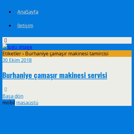
AnaSayfa
İletişim
Etiketler › Burhaniye çamaşır makinesi tamircisi
30 Ekim 2018
Burhaniye çamaşır makinesi servisi
Başa dön
mobil
masaüstü